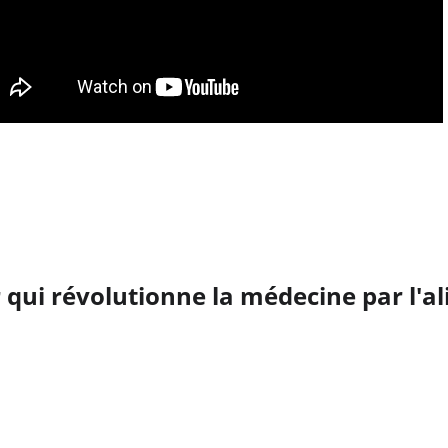
Voir sur 
YouTube
 lien 
r qui révolutionne la médecine par l'a
le pouvoir extraordinaire de notre assiette sur notre 
caux, transformant la vie de patients atteints de ma