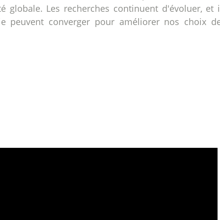
té globale. Les recherches continuent d'évoluer, et 
ogie peuvent converger pour améliorer nos choix d
 Li invité dans 
 CEO