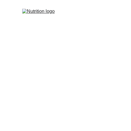
L'angiogenèse
L'angiogenèse un rôle cruc