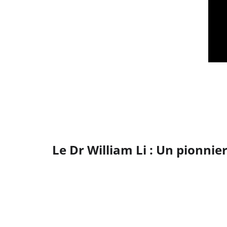
Le Dr William Li : Un pionnie
Médecin visionnaire, le Dr Li a démontré 
débouché sur plus de 30 traitements médi
diabète ou les problèmes cardiaques.