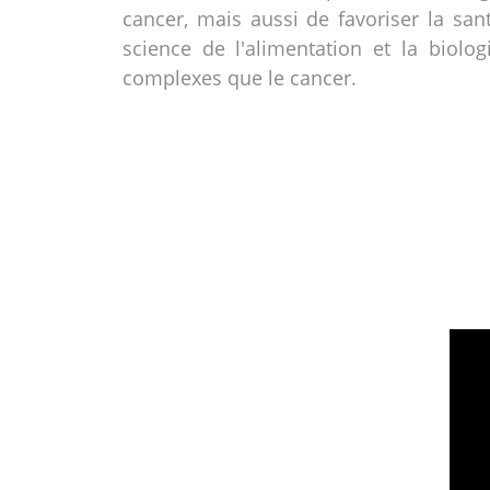
cancer, mais aussi de favoriser la san
science de l'alimentation et la biol
complexes que le cancer.
Dr. William
Diary of a