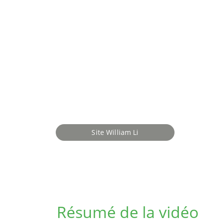
Son approche, qui a captivé plus de 11 m
une véritable arme thérapeutique. Son de
brûler les graisses et d'optimiser notre l
Site William Li
Résumé de la vidéo